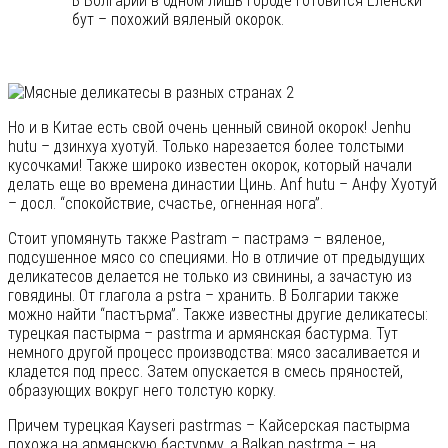
В Болгарии в одном лишь городе готовится Еленски
бут – похожий вяленый окорок.
Но и в Китае есть свой очень ценный свиной окорок! Jenhu
hutu – дзинхуа хуотуй. Только нарезается более толстыми
кусочками! Также широко известен окорок, который начали
делать еще во времена династии Цинь. Anf hutu – Анфу Хуотуй
– досл. “спокойствие, счастье, огненная нога”.
Стоит упомянуть также Pastram – пастрамэ – вяленое,
подсушенное мясо со специями. Но в отличие от предыдущих
деликатесов делается не только из свинины, а зачастую из
говядины. От глагола a pstra – хранить. В Болгарии также
можно найти “пастърма”. Также известны другие деликатесы:
турецкая пастырма – pastrma и армянская бастурма. Тут
немного другой процесс производства: мясо засаливается и
кладется под пресс. Затем опускается в смесь пряностей,
образующих вокруг него толстую корку.
Причем турецкая Kayseri pastrmas – Кайсерская пастырма
похожа на армянскую бастурму, а Balkan pastrma – на