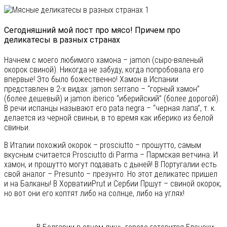
Сегодняшний мой пост про мясо! Причем про
деликатесы в разных странах
Начнем с моего любимого хамона – jamon (сыро-вяленый
окорок свиной). Никогда не забуду, когда попробовала его
впервые! Это было божественно! Хамон в Испании
представлен в 2-х видах: jamon serrano – “горный хамон”
(более дешевый) и jamon iberico “иберийский” (более дорогой).
В речи испанцы называют его pata negra – “черная лапа”, т. к.
делается из черной свиньи, в то время как иберико из белой
свиньи.
В Италии похожий окорок – prosciutto – прошутто, самым
вкусным считается Prosciutto di Parma – Пармская ветчина. И
хамон, и прошутто могут подавать с дыней! В Португалии есть
свой аналог – Presunto – презунто. Но этот деликатес пришел
и на Балканы! В ХорватииPrut и Сербии Пршут – свиной окорок,
но вот они его коптят либо на солнце, либо на углях!