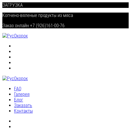
ЗАГРУЗКА
Копчено-вяленые продукты из мяса
Заказ онлайн +7 (926)161-00-76
FAQ
Галерея
Блог
Заказать
Контакты
FAQ
Галерея
Блог
Заказать
Контакты